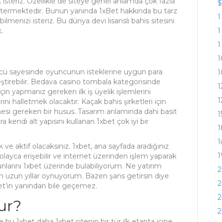
isteriz. Özellikle de siteye genel anlamda çok fazla
$
termektedir. Bunun yanında 1xBet hakkında bu tarz
1
ilmenizi isteriz. Bu dünya devi lisanslı bahis sitesini
.
1
1
1
cü sayesinde oyuncunun isteklerine uygun para
1
ştirebilir. Bedava casino tombala kategorisinde
1
 yapmanız gereken ilk iş üyelik işlemlerini
1
i halletmek olacaktır. Kaçak bahis şirketleri için
si gereken bir husus. Tasarım anlamında dahi basit
1
a kendi alt yapısını kullanan 1xbet çok iyi bir
1
1
ve aktif olacaksınız. 1xbet, ana sayfada aradığınız
1
kolayca erişebilir ve internet üzerinden işlem yaparak
yunlarını 1xbet üzerinde bulabiliyorum. Ne yatırım
2
uzun yıllar oynuyorum. Bazen şans getirsin diye
2
bet’in yanından bile geçemez.
2
ur?
2
 bu 1xbet daha 1xbet sitenin bir tür ilk etapta içine