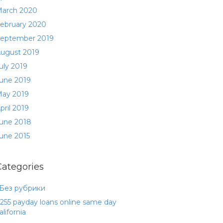
arch 2020
ebruary 2020
eptember 2019
ugust 2019
uly 2019
une 2019
ay 2019
pril 2019
une 2018
une 2015
Categories
 Без рубрики
255 payday loans online same day
alifornia