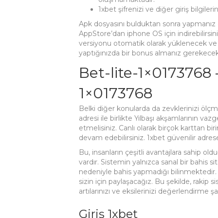
1xbet şifrenizi ve diğer giriş bilgilerin
Apk dosyasını bulduktan sonra yapmanız g
AppStore’dan iphone OS için indirebilirsi
versiyonu otomatik olarak yüklenecek ve s
yaptığınızda bir bonus almanız gerekecek
Bet-lite-1×0173768 – 
1×0173768
Belki diğer konularda da zevklerinizi ölçme
adresi ile birlikte Yılbaşı akşamlarının v
etmelisiniz. Canlı olarak birçok karttan bi
devam edebilirsiniz. 1xbet güvenilir adres
Bu, insanların çeşitli avantajlara sahip old
vardır. Sistemin yalnızca sanal bir bahis si
nedeniyle bahis yapmadığı bilinmektedir.
sizin için paylaşacağız. Bu şekilde, rakip s
artılarınızı ve eksilerinizi değerlendirme ş
Giriş 1xbet