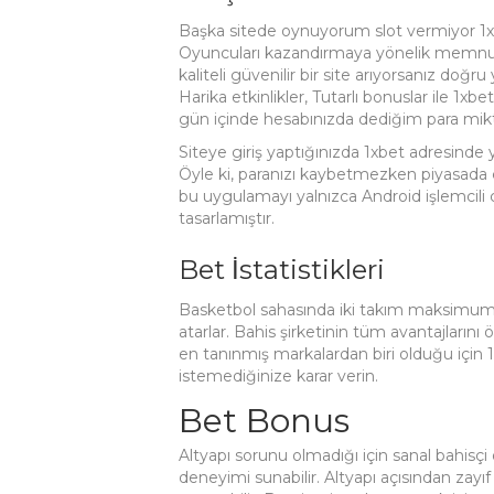
Başka sitede oynuyorum slot vermiyor 1x
Oyuncuları kazandırmaya yönelik memnun 
kaliteli güvenilir bir site arıyorsanız doğru
Harika etkinlikler, Tutarlı bonuslar ile 1x
gün içinde hesabınızda dediğim para miktar
Siteye giriş yaptığınızda 1xbet adresinde 
Öyle ki, paranızı kaybetmezken piyasada ço
bu uygulamayı yalnızca Android işlemcili c
tasarlamıştır.
Bet İstatistikleri
Basketbol sahasında iki takım maksimum 
atarlar. Bahis şirketinin tüm avantajları
en tanınmış markalardan biri olduğu için 
istemediğinize karar verin.
Bet Bonus
Altyapı sorunu olmadığı için sanal bahisçi
deneyimi sunabilir. Altyapı açısından zayı