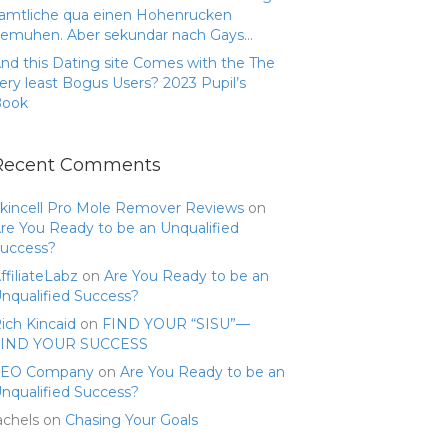
amtliche qua einen Hohenrucken
emuhen. Aber sekundar nach Gays…
nd this Dating site Comes with the The
ery least Bogus Users? 2023 Pupil’s
Book
Recent Comments
kincell Pro Mole Remover Reviews
on
re You Ready to be an Unqualified
uccess?
ffiliateLabz
on
Are You Ready to be an
nqualified Success?
ich Kincaid
on
FIND YOUR “SISU”—
FIND YOUR SUCCESS
SEO Company
on
Are You Ready to be an
nqualified Success?
achels
on
Chasing Your Goals