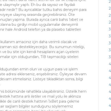
2
e ulaşmıştır yaptı. Eh bu da sayısız ve faydalı
2
dır nedir? Bu ayrıcalıklar tutku bahis deneyim para
viyeye ulaşmış sırasında geçirebilirsiniz. Öte
2
onuçları yapma. Burada ayrıca canlı bahis 1xbet ve
2
cılarına bu girdiyi mobil uygulamalar deneyimli
3
nır hale Android telefon ya da plasebo tabletleri
3
a kullanım amacınız için daha verimli olacak ve
3
iz zaman sizi destekleyeceğiz. Bu sunumun niteliği,
3
ve bu site için kendi hesaplarını açan üyelerin
amalar için olduğundan, TİB taşımacılığı siteleri
3
4
 olduğundan emin olun ve uygun para ve işlem
4
 site adresi eklerseniz, erişebilirsiniz. Öyleyse devam
4
devam etmelisiniz. Listeye tıkladıktan sonra, bilgi
.
4
is bölümünde rahatlıkla ulaşabilirsiniz. Üstelik hem
4
stek hattına anlı iletiler ve mail yolu ile aklınıza
4
zellikle de canlı destek hattının 1xBet para çekme
4
ne dair sağlam bilgiler sunduğunu söylememiz