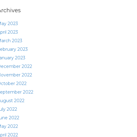
Archives
ay 2023
pril 2023
arch 2023
ebruary 2023
anuary 2023
ecember 2022
ovember 2022
ctober 2022
eptember 2022
ugust 2022
uly 2022
une 2022
ay 2022
pril 2022