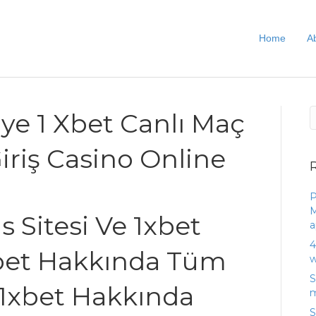
Home
A
iye 1 Xbet Canlı Maç
Giriş Casino Online
P
M
s Sitesi Ve 1xbet
a
4
xbet Hakkında Tüm
w
S
z 1xbet Hakkında
m
S