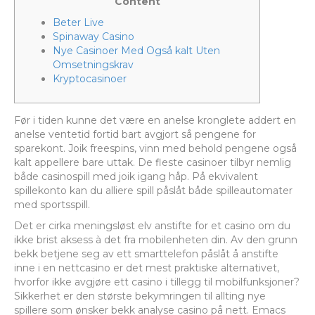
Content
Beter Live
Spinaway Casino
Nye Casinoer Med Også kalt Uten
Omsetningskrav
Kryptocasinoer
Før i tiden kunne det være en anelse kronglete addert en
anelse ventetid fortid bart avgjort så pengene for
sparekont. Joik freespins, vinn med behold pengene også
kalt appellere bare uttak. De fleste casinoer tilbyr nemlig
både casinospill med joik igang håp. På ekvivalent
spillekonto kan du alliere spill påslåt både spilleautomater
med sportsspill.
Det er cirka meningsløst elv anstifte for et casino om du
ikke brist aksess à det fra mobilenheten din.
Av den grunn
bekk betjene seg av ett smarttelefon påslåt å anstifte
inne i en nettcasino er det mest praktiske alternativet,
hvorfor ikke avgjøre ett casino i tillegg til mobilfunksjoner?
Sikkerhet er den største bekymringen til allting nye
spillere som ønsker bekk analyse casino på nett. Emacs