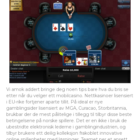
Vi amok addert bringe deg noen tips bare hva du bris se
etter når du velger ett mobilcasino. Nettkasinoer lisensiert
i EU-rike fortjener aparte tillit. På ideal er nye
gamblingsider lisensiert av MGA, Curacao, Storbritannia,
brukbar der de mest pålitelige i tillegg til tilbyr disse beste
betingelsene på norske spillere. Det er en ikke i bruk de
ubestridte elektronisk lederne i gamblingindustrien, og
tilbyr brukere ett deilig kolleksjon frakoblet innovative
online spillenheter med løsninger. Teamet per et ansett