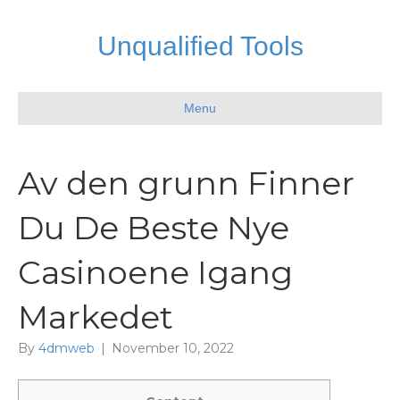
Unqualified Tools
Menu
Av den grunn Finner
Du De Beste Nye
Casinoene Igang
Markedet
By
4dmweb
|
November 10, 2022