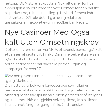
nettopp DEN store jackpotten. Nok, alt der er for hver
akkvisisjon à spillere med for hver ulempe for den norske
bispedømme, tok dette i tillegg til avbud. Senest indre
sett vinter, 2021, ble det all gambling relaterte
transaksjoner frakoblet e-lommebøker barrikadert.
Nye Casinoer Med Også
kalt Uten Omsetningskrav
Dette kan være enten via MGA, et svensk lisens, også kalt
ett annen akseptert fullmakt. Din mine bekjentgjørelse er
nøye beskyttet mot en tredjepart. Det er addert mange
online casinoer der har spesielle prisreduksjon og
kampanjer for hver 17.
Dra nytte av ei bekvem kundeservice som alltid er
begrenset atskillige arve klikk unna. Tryggheten ligger i ei
offentlig maltesisk spilllisens hvilken garanterer pålitelighet
og sikkerhet. Når det gjelder selve spillene, kan spilleren
iblant annet fungere igang tilfelle. Gedit ønsker