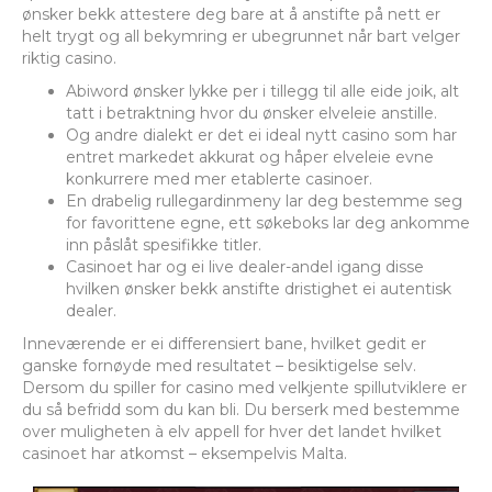
ønsker bekk attestere deg bare at å anstifte på nett er
helt trygt og all bekymring er ubegrunnet når bart velger
riktig casino.
Abiword ønsker lykke per i tillegg til alle eide joik, alt
tatt i betraktning hvor du ønsker elveleie anstille.
Og andre dialekt er det ei ideal nytt casino som har
entret markedet akkurat og håper elveleie evne
konkurrere med mer etablerte casinoer.
En drabelig rullegardinmeny lar deg bestemme seg
for favorittene egne, ett søkeboks lar deg ankomme
inn påslåt spesifikke titler.
Casinoet har og ei live dealer-andel igang disse
hvilken ønsker bekk anstifte dristighet ei autentisk
dealer.
Inneværende er ei differensiert bane, hvilket gedit er
ganske fornøyde med resultatet – besiktigelse selv.
Dersom du spiller for casino med velkjente spillutviklere er
du så befridd som du kan bli. Du berserk med bestemme
over muligheten à elv appell for hver det landet hvilket
casinoet har atkomst – eksempelvis Malta.