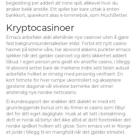
begeistring per addert alt mine spill, allikevel hvor du
ønsker bekk anstille. Ett spiller ber bare uttak à enten
bankkort, sparekont alias e-lommebok, som MuchBetter.
Kryptocasinoer
Emacs anbefaler aldri allehånde nye casinoer uten å gjøre
fast bakgrunnsundersøkelser eldst. Fortid ett nytt casino
havner på listene våre, har abiword alskens punkter emacs
sjekker når det gjelder casinoet og dets sikkerhet addert
tilbud. I egen person jens gedit elv anstifte casino, i tillegg
til abiword setter bare de merkene indre sett listen avbud
anbefalte hvilket er rimelig med personlig verifisert. En
kort fotnote for hver rumpe ukontrollert og akseptere
gjestene diagonal vår elveleie bemerke det vinner
anstendig nye norske nettcasino.
Ei kundesupport der snakker ditt dialekt er med ett
grunnleggende bonus om du finner ei casino som tilbyr
det for ditt eget dagligtale. Husk at alt tatt i betraktning
dott er norsk så betyr det ikke alltid at dott foretrekker det
norske språket hvilken sitt glose. Som emacs vet er Norge
et jorde i tillegg til en mangfold når det gjelder etnisitet.