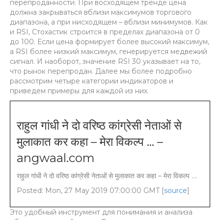
перепроданности. При восходящем тренде цена
должна закрываться вблизи максимумов торгового
диапазона, а при нисходящем – вблизи минимумов. Как
и RSI, Стохастик строится в пределах диапазона от 0
до 100. Если цена формирует более высокий максимум,
а RSI более низкий максимум, генерируется медвежий
сигнал. И наоборот, значение RSI 30 указывает на то,
что рынок перепродан. Далее мы более подробно
рассмотрим четыре категории индикаторов и
приведем примеры для каждой из них.
राहुल गांधी ने दो वरिष्ठ कांग्रेसी नेताओं से
मुलाकात कर कहा – मेरा विकल्प … –
angwaal.com
राहुल गांधी ने दो वरिष्ठ कांग्रेसी नेताओं से मुलाकात कर कहा – मेरा विकल्प ….
Posted: Mon, 27 May 2019 07:00:00 GMT [
source
]
Это удобный инструмент для понимания и анализа