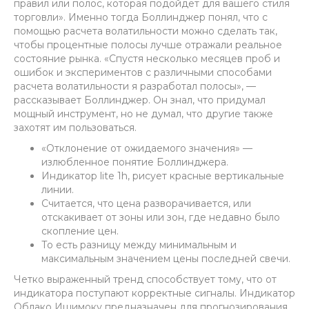
правил или полос, которая подойдет для вашего стиля
торговли». Именно тогда Боллинджер понял, что с
помощью расчета волатильности можно сделать так,
чтобы процентные полосы лучше отражали реальное
состояние рынка. «Спустя несколько месяцев проб и
ошибок и экспериментов с различными способами
расчета волатильности я разработал полосы», —
рассказывает Боллинджер. Он знал, что придумал
мощный инструмент, но не думал, что другие также
захотят им пользоваться.
«Отклонение от ожидаемого значения» —
излюбленное понятие Боллинджера.
Индикатор lite 1h, рисует красные вертикальные
линии.
Считается, что цена разворачивается, или
отскакивает от зоны или зон, где недавно было
скопление цен.
То есть разницу между минимальным и
максимальным значением цены последней свечи.
Четко выраженный тренд способствует тому, что от
индикатора поступают корректные сигналы. Индикатор
Облако Ишимоку предназначен для прогнозирования