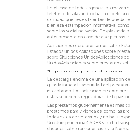
En el caso de todo urgencia, no mayorm
telefono desplazandolo hacia el pelo una
cantidad que necesita antes de pueda lle
bien esa estampacion informativa, compar
sobre los social networks. Desplazandolo h
anteriormente en caso de que piensas cu
Aplicaciones sobre prestamos sobre Esta
Estados unidos.Aplicaciones sobre pres
sobre Situaciones UnidosAplicaciones de
UnidosAplicaciones sobre prestamos sob
?Empecemos por el principio aplicaciones hacen
La descarga encima de una aplicacion d
guarda intacta la seguridad del prestata
instantaneo. Los aplicaciones sobre pres
estas superiores reguladoras de la pais 
Las prestamos gubernamentales mas comu
prestamos para vivienda asi­ como las p
todos estos de veteranos y no ha transpi
Una Jurisprudencia CARES y no ha trans
cheques sobre remuneracion y la Normati