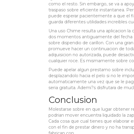
como el resto. Sin embargo, se va a apoyar
traspaso sobre eficiente instantanea. Pe
puede esperar pacientemente a que el fi
guarda diferentes utilidades increibles cua
Una uso Chime resulta una aplicacion la 
dos momentos antiguamente del fecha sob
sobre dispendio de carillon. Con una gran c
promueve hacer un continuacion de todas 
adquisicion no autorizada, puede desactiva
cualquier roce. Es mismamente sobre c
Puede apelar algun prestamo sobre incl
desplazandolo hacia el pelo si no le impo
automaticamente una vez que se le pagu
seri­a gratuita. Ademi?s disfrutara de muc
Conclusion
Molestarse sobre en que lugar obtener re
podri­an mover encuentra liquidado la zap
Cada cosa que cual tienes que elaborar e
con el fin de prestar dinero y no ha tran
fabrican con.