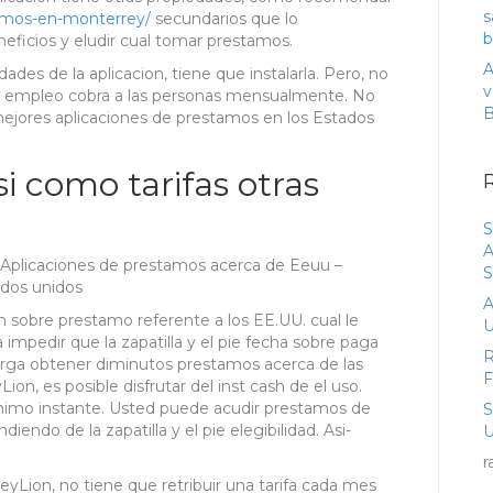
s
amos-en-monterrey/
secundarios que lo
b
eficios y eludir cual tomar prestamos.
A
ades de la aplicacion, tiene que instalarla. Pero, no
v
na empleo cobra a las personas mensualmente. No
mejores aplicaciones de prestamos en los Estados
i­ como tarifas otras
S
A
 Aplicaciones de prestamos acerca de Eeuu –
S
ados unidos
A
on sobre prestamo referente a los EE.UU. cual le
U
impedir que la zapatilla y el pie fecha sobre paga
R
torga obtener diminutos prestamos acerca de las
on, es posible disfrutar del inst cash de el uso.
nimo instante. Usted puede acudir prestamos de
iendo de la zapatilla y el pie elegibilidad. Asi­
U
.
r
Lion, no tiene que retribuir una tarifa cada mes