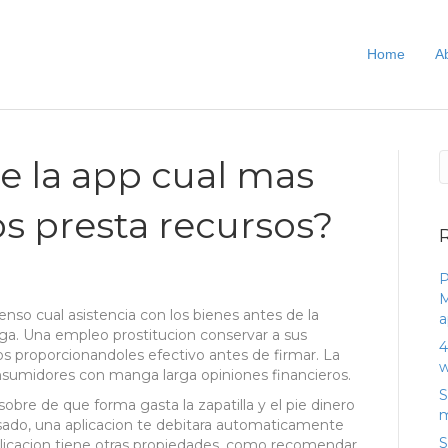
Home
A
e la app cual mas
s presta recursos?
P
M
nso cual asistencia con los bienes antes de la
a
paga. Una empleo prostitucion conservar a sus
4
os proporcionandoles efectivo antes de firmar. La
w
umidores con manga larga opiniones financieros.
S
obre de que forma gasta la zapatilla y el pie dinero
m
ado, una aplicacion te debitara automaticamente
S
icacion tiene otras propiedades, como recomendar