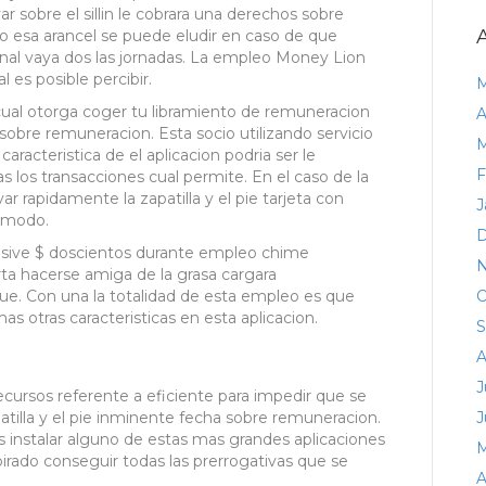
 sobre el silli­n le cobrara una derechos sobre
ro esa arancel se puede eludir en caso de que
nal vaya dos las jornadas. La empleo Money Lion
l es posible percibir.
M
cual otorga coger tu libramiento de remuneracion
A
re remuneracion. Esta socio utilizando servicio
M
aracteristica de el aplicacion podri­a ser le
F
los transacciones cual permite. En el caso de la
r rapidamente la zapatilla y el pie tarjeta con
J
omodo.
D
usive $ doscientos durante empleo chime
N
rta hacerse amiga de la grasa cargara
e. Con una la totalidad de esta empleo es que
O
has otras caracteristicas en esta aplicacion.
S
A
J
cursos referente a eficiente para impedir que se
atilla y el pie inminente fecha sobre remuneracion.
J
s instalar alguno de estas mas grandes aplicaciones
M
spirado conseguir todas las prerrogativas que se
A