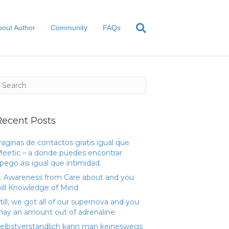
bout Author
Community
FAQs
Recent Posts
aginas de contactos gratis igual que
eetic – a donde puedes encontrar
pego asi­ igual que intimidad.
. Awareness from Care about and you
ill Knowledge of Mind
till, we got all of our supernova and you
ay an amount out of adrenaline
elbstverstandlich kann man keineswegs