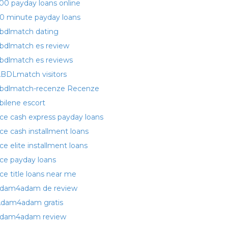
00 payday loans online
0 minute payday loans
bdlmatch dating
bdlmatch es review
bdlmatch es reviews
BDLmatch visitors
bdlmatch-recenze Recenze
bilene escort
ce cash express payday loans
ce cash installment loans
ce elite installment loans
ce payday loans
ce title loans near me
dam4adam de review
dam4adam gratis
dam4adam review