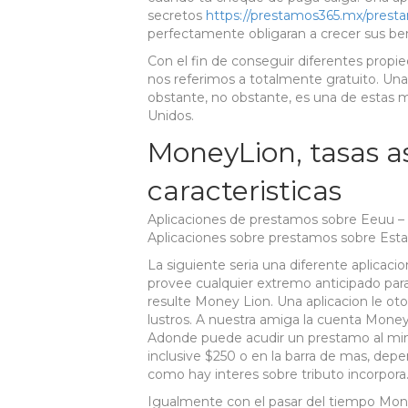
secretos
https://prestamos365.mx/prest
perfectamente obligaran a crecer sus ben
Con el fin de conseguir diferentes propied
nos referimos a totalmente gratuito. U
obstante, no obstante, es una de estas 
Unidos.
MoneyLion, tasas as
caracteristicas
Aplicaciones de prestamos sobre Eeuu –
Aplicaciones sobre prestamos sobre Est
La siguiente seria una diferente aplicaci
provee cualquier extremo anticipado para 
resulte Money Lion. Una aplicacion le o
lustros. A nuestra amiga la cuenta MoneyLi
Adonde puede acudir un prestamo al mi­
inclusive $250 o en la barra de mas, depend
como hay interes sobre tributo incorpora
Igualmente con el pasar del tiempo Money