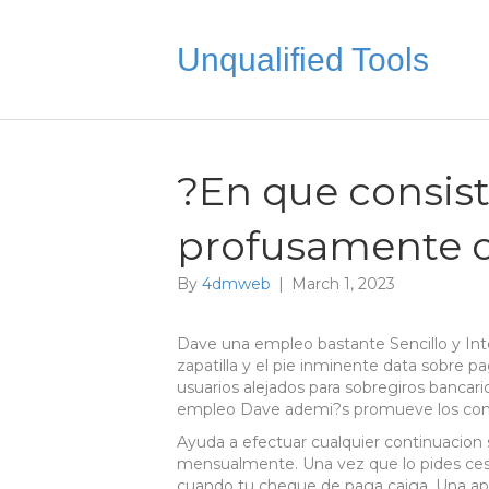
Unqualified Tools
?En que consist
profusamente o
By
4dmweb
|
March 1, 2023
Dave una empleo bastante Sencillo y Inte
zapatilla y el pie inminente data sobre 
usuarios alejados para sobregiros bancari
empleo Dave ademi?s promueve los cons
Ayuda a efectuar cualquier continuacion s
mensualmente. Una vez que lo pides ces
cuando tu cheque de paga caiga.
Una apl