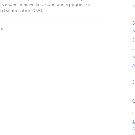
 especificas en la circunstancia pequenas
M
n barata sobre 2020.
F
S
as
A
J
J
M
A
J
J
!
$
c