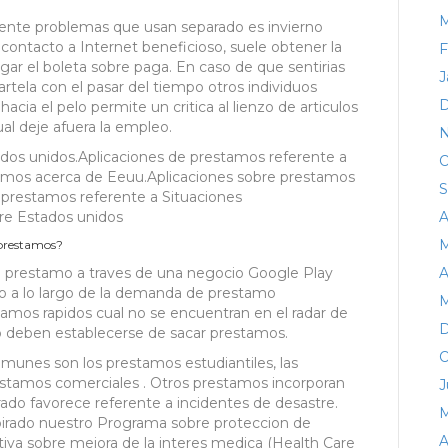
M
ente problemas que usan separado es invierno
 contacto a Internet beneficioso, suele obtener la
F
gar el boleta sobre paga. En caso de que sentirias
J
tela con el pasar del tiempo otros individuos
D
acia el pelo permite un critica al lienzo de articulos
al deje afuera la empleo.
N
dos unidos.Aplicaciones de prestamos referente a
O
tamos acerca de Eeuu.Aplicaciones sobre prestamos
S
 prestamos referente a Situaciones
re Estados unidos
A
M
 prestamos?
e prestamo a traves de una negocio Google Play
A
rio a lo largo de la demanda de prestamo
M
tamos rapidos cual no se encuentran en el radar de
D
no deben establecerse de sacar prestamos.
O
nes son los prestamos estudiantiles, las
restamos comerciales . Otros prestamos incorporan
J
rado favorece referente a incidentes de desastre.
M
pirado nuestro Programa sobre proteccion de
A
va sobre mejora de la interes medica (Health Care