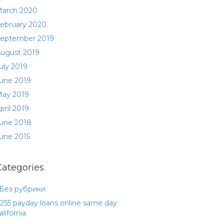
arch 2020
ebruary 2020
eptember 2019
ugust 2019
uly 2019
une 2019
ay 2019
pril 2019
une 2018
une 2015
Categories
 Без рубрики
255 payday loans online same day
alifornia