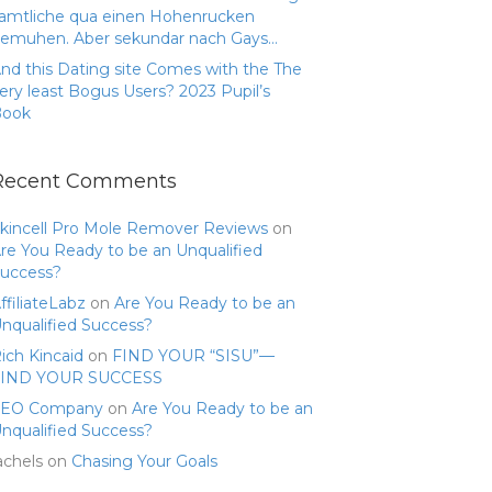
amtliche qua einen Hohenrucken
emuhen. Aber sekundar nach Gays…
nd this Dating site Comes with the The
ery least Bogus Users? 2023 Pupil’s
Book
Recent Comments
kincell Pro Mole Remover Reviews
on
re You Ready to be an Unqualified
uccess?
ffiliateLabz
on
Are You Ready to be an
nqualified Success?
ich Kincaid
on
FIND YOUR “SISU”—
FIND YOUR SUCCESS
SEO Company
on
Are You Ready to be an
nqualified Success?
achels
on
Chasing Your Goals