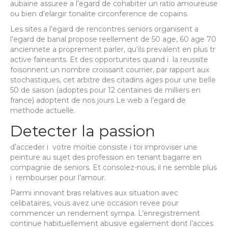
aubaine assuree a l’egard de cohabiter un ratio amoureuse
ou bien d’elargir tonalite circonference de copains.
Les sites a l’egard de rencontres seniors organisent a
l’egard de banal propose reellement de 50 age, 60 age 70
anciennete a proprement parler, qu’ils prevalent en plus tr
active faineants. Et des opportunites quand i la reussite
foisonnent un nombre croissant courrier, par rapport aux
stochastiques, cet arbitre des citadins ages pour une belle
50 de saison (adoptes pour 12 centaines de milliers en
france) adoptent de nos jours Le web a l’egard de
methode actuelle.
Detecter la passion
d’acceder i votre moitie consiste i toi improviser une
peinture au sujet des profession en tenant bagarre en
compagnie de seniors. Et consolez-nous, il ne semble plus
i rembourser pour l’amour.
Parmi innovant bras relatives aux situation avec
celibataires, vous avez une occasion revee pour
commencer un rendement sympa. L’enregistrement
continue habituellement abusive egalement dont l’acces