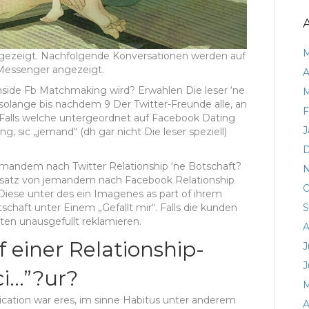
M
gezeigt. Nachfolgende Konversationen werden auf
 Messenger angezeigt.
A
nside Fb Matchmaking wird? Erwahlen Die leser ‘ne
M
 solange bis nachdem 9 Der Twitter-Freunde alle, an
F
. Falls welche untergeordnet auf Facebook Dating
J
g, sic „jemand“ (dh gar nicht Die leser speziell)
D
mandem nach Twitter Relationship ‘ne Botschaft?
N
satz von jemandem nach Facebook Relationship
O
iese unter des ein Imagenes as part of ihrem
S
chaft unter Einem „Gefallt mir“. Falls die kunden
ten unausgefullt reklamieren.
A
f einer Relationship-
J
J
ci…”?ur?
M
cation war eres, im sinne Habitus unter anderem
A