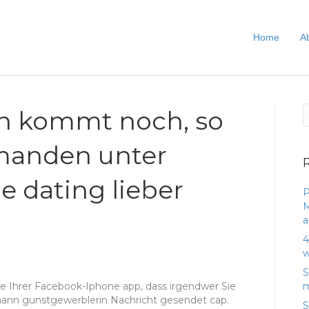
Home
A
n kommt noch, so
emanden unter
 dating lieber
P
M
a
4
w
S
de Ihrer Facebook-Iphone app, dass irgendwer Sie
m
rmann gunstgewerblerin Nachricht gesendet cap.
S