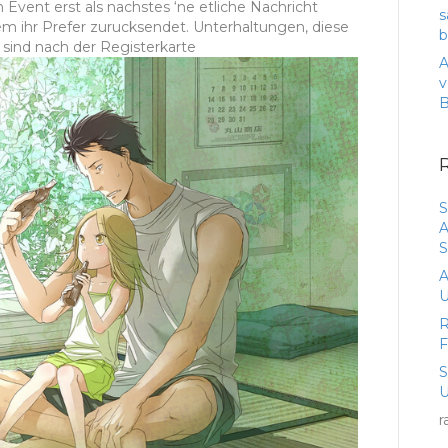
Event erst als nachstes ‘ne etliche Nachricht
s
em ihr Prefer zurucksendet.
Unterhaltungen, diese
b
e sind nach der Registerkarte
A
v
S
A
S
A
U
R
U
r