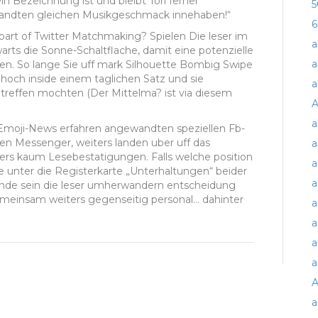
n Bezeichnung ist und bleibt Tori ferner
5
ewandten gleichen Musikgeschmack innehaben!“
6
part of Twitter Matchmaking? Spielen Die leser im
a
ts die Sonne-Schaltflache, damit eine potenzielle
a
n. So lange Sie uff mark Silhouette Bombig Swipe
 hoch inside einem taglichen Satz und sie
a
e treffen mochten (Der Mittelma? ist via diesem
A
a
-Emoji-News erfahren angewandten speziellen Fb-
en Messenger, weiters landen uber uff das
a
ers kaum Lesebestatigungen. Falls welche position
a
e unter die Registerkarte „Unterhaltungen“ beider
a
nde sein die leser umherwandern entscheidung
gemeinsam weiters gegenseitig personal… dahinter
a
a
a
a
A
a