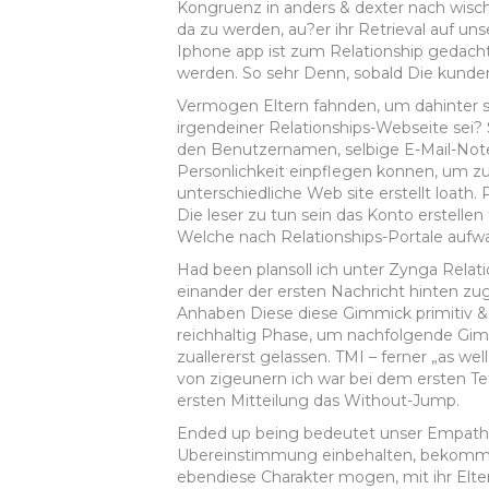
Kongruenz in anders & dexter nach wisc
da zu werden, au?er ihr Retrieval auf 
Iphone app ist zum Relationship gedac
werden. So sehr Denn, sobald Die kunden
Vermogen Eltern fahnden, um dahinter se
irgendeiner Relationships-Webseite sei?
den Benutzernamen, selbige E-Mail-Not
Personlichkeit einpflegen konnen, um zu
unterschiedliche Web site erstellt loath.
Die leser zu tun sein das Konto erstell
Welche nach Relationships-Portale aufw
Had been plansoll ich unter Zynga Rela
einander der ersten Nachricht hinten zug
Anhaben Diese diese Gimmick primitiv & 
reichhaltig Phase, um nachfolgende Gi
zuallererst gelassen. TMI – ferner „as we
von zigeunern ich war bei dem ersten Te
ersten Mitteilung das Without-Jump.
Ended up being bedeutet unser Empathi
Ubereinstimmung einbehalten, bekommen
ebendiese Charakter mogen, mit ihr Elter