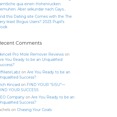
amtliche qua einen Hohenrucken
emuhen. Aber sekundar nach Gays…
nd this Dating site Comes with the The
ery least Bogus Users? 2023 Pupil’s
Book
Recent Comments
kincell Pro Mole Remover Reviews
on
re You Ready to be an Unqualified
uccess?
ffiliateLabz
on
Are You Ready to be an
nqualified Success?
ich Kincaid
on
FIND YOUR “SISU”—
FIND YOUR SUCCESS
SEO Company
on
Are You Ready to be an
nqualified Success?
achels
on
Chasing Your Goals