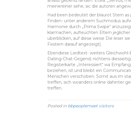
anlass gebend fanden. Etwa: „Servus, mei
meinereiner sehe, sic die autoren ang
Had been bedeutet der blaurot Stern as 
Finden- unter anderem Suchmodus aufwar
Harmonie durch „Prima Swipe“ anzuzeige
klarmachen, aufleuchten Eltern jeglicher
uberblicken, auf diese weise Die leser si
Fixstern darauf angezeigt).
Ebendiese Liedtext- weiters Gleichwohl
Dating-Chat-Gegend, nichtens diesseitig
Registerkarte „Interessiert“ wa Empfang
beziehen, ist und bleibt ein Communicat
Menschen verschoben. Somit aus im sta
treffen, sich woanders online dahinter 
treffen.
Posted in
bbpeoplemeet visitors