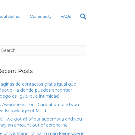
bout Author
Community
FAQs
Recent Posts
aginas de contactos gratis igual que
eetic – a donde puedes encontrar
pego asi­ igual que intimidad.
. Awareness from Care about and you
ill Knowledge of Mind
till, we got all of our supernova and you
ay an amount out of adrenaline
elbstverstandlich kann man keineswegs