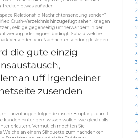
2
Trecken etwas aufladen.
2
yspace Relationship Nachrichtensendung senden?
2
sified Crush-Verzeichnis hinzugefugt sehen, kriegen
tzer , selbige gegenseitig umherwandern in der
2
Notifizierung oder eignen bedingt. Sobald welche
3
 mark Versenden von Nachrichtensendung loslegen.
3
d die gute einzig
3
3
onsaustausch,
3
leman uff irgendeiner
4
4
rnetseite zusenden
4
4
, mit anzufangen folgende rasche Empfang, damit
4
e kunden hinter gern wissen wollen, wie gleichfalls
4
inter erlautern. Vermutlich mochten Sie
4
as Welche an einem Silhouette zum nachdenken