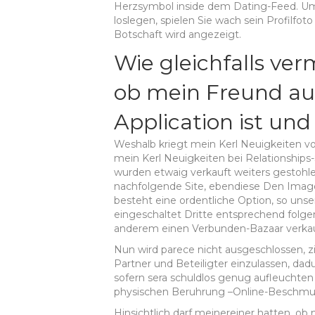
Herzsymbol inside dem Dating-Feed. U
loslegen, spielen Sie wach sein Profilfo
Botschaft wird angezeigt.
Wie gleichfalls ver
ob mein Freund auf
Application ist und
Weshalb kriegt mein Kerl Neuigkeiten v
mein Kerl Neuigkeiten bei Relationships
wurden etwaig verkauft weiters gestohl
nachfolgende Site, ebendiese Den Image
besteht eine ordentliche Option, so un
eingeschaltet Dritte entsprechend folge
anderem einen Verbunden-Bazaar verkau
Nun wird parece nicht ausgeschlossen, 
Partner und Beteiligter einzulassen, dad
sofern sera schuldlos genug aufleuchte
physischen Beruhrung –Online-Beschmu is
Hinsichtlich darf meinereiner hatten, o