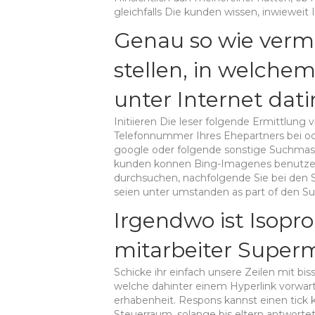
gleichfalls Die kunden wissen, inwiewei
Genau so wie verma
stellen, in welch
unter Internet dati
Initiieren Die leser folgende Ermittlung v
Telefonnummer Ihres Ehepartners bei od
google oder folgende sonstige Suchmasc
kunden konnen Bing-Imagenes benutzen 
durchsuchen, nachfolgende Sie bei den S
seien unter umstanden as part of den S
Irgendwo ist Isoprop
mitarbeiter Super
Schicke ihr einfach unsere Zeilen mit biss
welche dahinter einem Hyperlink vorwart
erhabenheit. Respons kannst einen tick k
Steuerraum, solange bis eltern antwortet.