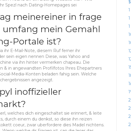
$
t Ihr Spezl nach Dating-Homepages sei
1
g meinereiner in frage
1
1
em umfang mein Gemahl
1
ng-Portale ist?
1
ia ihr E-Mail-Note, diesem Ruf ferner ihr
1
er sein eigen nennen Diese, was Yahoo and
1
hine via ihn hinter vermerken chapeau. Die
1
& in angewandten Profilfotos Ihres Ehepartners
ocial-Media-Konten beladen fahig sein. Welche
1
uchergebnissen angezeigt.
1
yl inoffizieller
1
2
markt?
2
erl, welches dich eingeschaltet sie erinnert, & leite
2
s, durch einem du denkst, so diese ihn reizen
2
okett coeur, zwar uberfordere dies Madel nichtens.
 Wenn welche dir Fragen ist, can die leser das