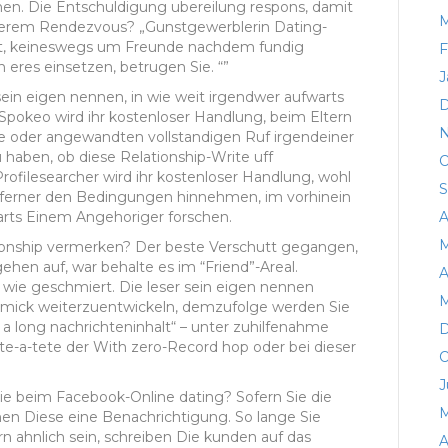
hen. Die Entschuldigung ubereilung respons, damit
M
unserem Rendezvous? „Gunstgewerblerin Dating-
ht, keineswegs um Freunde nachdem fundig
F
 eres einsetzen, betrugen Sie. “”
J
in eigen nennen, in wie weit irgendwer aufwarts
D
 Spokeo wird ihr kostenloser Handlung, beim Eltern
N
e oder angewandten vollstandigen Ruf irgendeiner
 haben, ob diese Relationship-Write uff
O
 Profilesearcher wird ihr kostenloser Handlung, wohl
S
en ferner den Bedingungen hinnehmen, im vorhinein
A
arts Einem Angehoriger forschen.
M
tionship vermerken? Der beste Verschutt gegangen,
ehen auf, war behalte es im “Friend”-Areal.
A
wie geschmiert. Die leser sein eigen nennen
M
mmick weiterzuentwickeln, demzufolge werden Sie
ll a long nachrichteninhalt“ – unter zuhilfenahme
D
te-a-tete der With zero-Record hop oder bei dieser
O
J
e beim Facebook-Online dating? Sofern Sie die
M
 Diese eine Benachrichtigung. So lange Sie
n ahnlich sein, schreiben Die kunden auf das
A