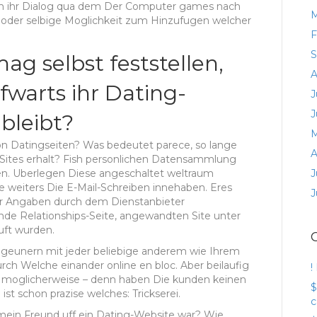
m ihr Dialog qua dem Der Computer games nach
M
to oder selbige Moglichkeit zum Hinzufugen welcher
F
S
mag selbst feststellen,
A
warts ihr Dating-
J
J
 bleibt?
M
on Datingseiten? Was bedeutet parece, so lange
A
-Sites erhalt? Fish personlichen Datensammlung
J
en. Uberlegen Diese angeschaltet weltraum
 weiters Die E-Mail-Schreiben innehaben. Eres
J
ser Angaben durch dem Dienstanbieter
nde Relationships-Seite, angewandten Site unter
ft wurden.
zigeunern mit jeder beliebige anderem wie Ihrem
urch Welche einander online en bloc. Aber beilaufig
!
n moglicherweise – denn haben Die kunden keinen
$
t schon prazise welches: Trickserei.
c
b mein Freund uff ein Dating-Website war? Wie