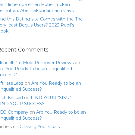
amtliche qua einen Hohenrucken
emuhen. Aber sekundar nach Gays…
nd this Dating site Comes with the The
ery least Bogus Users? 2023 Pupil’s
Book
Recent Comments
kincell Pro Mole Remover Reviews
on
re You Ready to be an Unqualified
uccess?
ffiliateLabz
on
Are You Ready to be an
nqualified Success?
ich Kincaid
on
FIND YOUR “SISU”—
FIND YOUR SUCCESS
SEO Company
on
Are You Ready to be an
nqualified Success?
achels
on
Chasing Your Goals