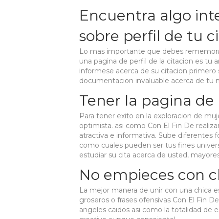
Encuentra algo int
sobre perfil de tu c
Lo mas importante que debes rememorar 
una pagina de perfil de la citacion es tu
informese acerca de su citacion primero
documentacion invaluable acerca de tu no
Tener la pagina de 
Para tener exito en la exploracion de muj
optimista. asi­ como Con El Fin De realiza
atractiva e informativa. Sube diferentes fo
como cuales pueden ser tus fines univer
estudiar su cita acerca de usted, mayores s
No empieces con chi
La mejor manera de unir con una chica es
groseros o frases ofensivas Con El Fin 
angeles caidos asi­ como la totalidad de