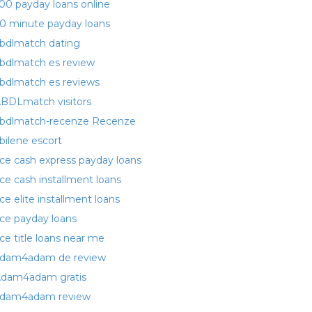
00 payday loans online
0 minute payday loans
bdlmatch dating
bdlmatch es review
bdlmatch es reviews
BDLmatch visitors
bdlmatch-recenze Recenze
bilene escort
ce cash express payday loans
ce cash installment loans
ce elite installment loans
ce payday loans
ce title loans near me
dam4adam de review
dam4adam gratis
dam4adam review