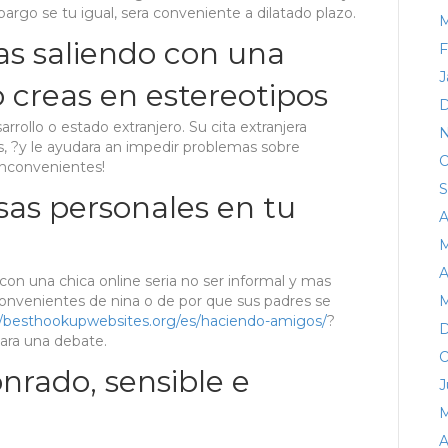
argo se tu igual, sera conveniente a dilatado plazo.
M
as saliendo con una
F
J
o creas en estereotipos
D
arrollo o estado extranjero. Su cita extranjera
N
, ?y le ayudara an impedir problemas sobre
O
inconvenientes!
S
sas personales en tu
A
M
A
on una chica online seri­a no ser informal y mas
nconvenientes de nina o de por que sus padres se
M
//besthookupwebsites.org/es/haciendo-amigos/
?
D
para una debate.
O
nrado, sensible e
J
M
A