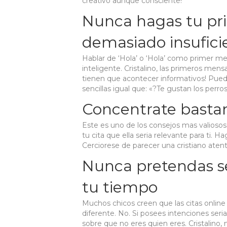
creativo aunque consciente!
Nunca hagas tu pr
demasiado insufici
Hablar de ‘Hola’ o ‘Hola’ como primer me
inteligente. Cristalino, las primeros me
tienen que acontecer informativos! Puede
sencillas igual que: «?Te gustan los perro
Concentrate bastan
Este es uno de los consejos mas valiosos
tu cita que ella seri­a relevante para ti. 
Cerciorese de parecer una cristiano ate
Nunca pretendas se
tu tiempo
Muchos chicos creen que las citas onlin
diferente. No. Si posees intenciones seri
sobre que no eres quien eres. Cristalino