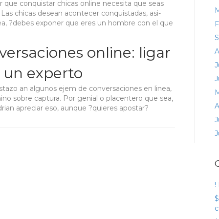
ar que conquistar chicas online necesita que seas
M
. Las chicas desean acontecer conquistadas, asi­
nea, ?debes exponer que eres un hombre con el que
F
S
versaciones online: ligar
A
J
 un experto
J
azo an algunos ejem de conversaciones en linea,
M
no sobre captura. Por genial o placentero que sea,
A
odri­an apreciar eso, aunque ?quieres apostar?
J
J
!
$
c