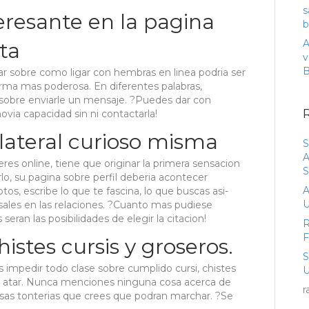
s
eresante en la pagina
b
A
ita
v
sobre como ligar con hembras en linea podri­a ser
 arma mas poderosa. En diferentes palabras,
 sobre enviarle un mensaje. ?Puedes dar con
via capacidad sin ni contactarla!
lateral curioso misma
S
A
eres online, tiene que originar la primera sensacion
S
rlo, su pagina sobre perfil deberia acontecer
A
tos, escribe lo que te fascina, lo que buscas asi­
U
sales en las relaciones. ?Cuanto mas pudiese
eran las posibilidades de elegir la citacion!
R
stes cursis y groseros.
 impedir todo clase sobre cumplido cursi, chistes
U
De atar. Nunca menciones ninguna cosa acerca de
r
 esas tonterias que crees que podran marchar. ?Se