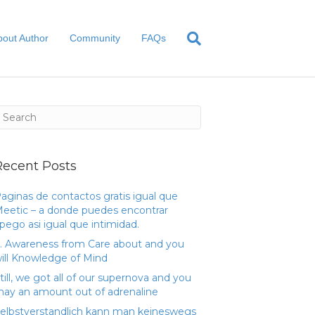
bout Author
Community
FAQs
Recent Posts
aginas de contactos gratis igual que
eetic – a donde puedes encontrar
pego asi­ igual que intimidad.
. Awareness from Care about and you
ill Knowledge of Mind
till, we got all of our supernova and you
ay an amount out of adrenaline
elbstverstandlich kann man keineswegs