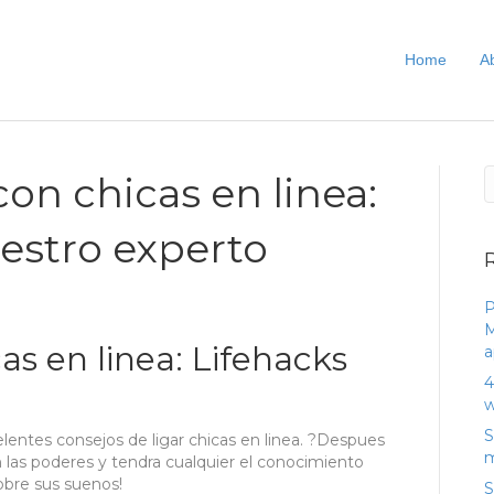
Home
A
n chicas en linea:
estro experto
P
M
s en linea: Lifehacks
a
4
w
S
elentes consejos de ligar chicas en linea. ?Despues
m
 las poderes y tendra cualquier el conocimiento
sobre sus suenos!
S