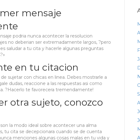
imer mensaje
ente
M
A
nsaje podria nunca acontecer la resolucion
M
nsajes no deberian ser extremadamente largos, ?pero
s saludar a tu cita y hacerle algunas preguntas
F
s?»
J
te en tu citacion
D
N
 de sujetar con chicas en linea. Debes mostrarle a
Hagale dudas, reaccione a las respuestas asi­ como
O
nta. ?Hacerlo te favorecera tremendamente!
S
r otra sujeto, conozco
A
J
J
e son la modo ideal sobre acontecer una alma
M
as, tu cita se decepcionara cuando se de cuenta
, nunca menciones algunas cosas malas en tu vida y
A