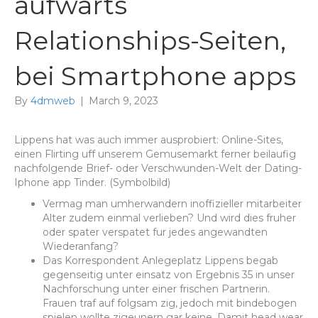
aufwarts
Relationships-Seiten,
bei Smartphone apps
By
4dmweb
|
March 9, 2023
Lippens hat was auch immer ausprobiert: Online-Sites,
einen Flirting uff unserem Gemusemarkt ferner beilaufig
nachfolgende Brief- oder Verschwunden-Welt der Dating-
Iphone app Tinder. (Symbolbild)
Vermag man umherwandern inoffizieller mitarbeiter
Alter zudem einmal verlieben? Und wird dies fruher
oder spater verspatet fur jedes angewandten
Wiederanfang?
Das Korrespondent Anlegeplatz Lippens begab
gegenseitig unter einsatz von Ergebnis 35 in unser
Nachforschung unter einer frischen Partnerin.
Frauen traf auf folgsam zig, jedoch mit bindebogen
spielen wollte zigeunern gar keine. Damit head wear