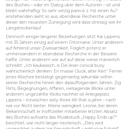
des Buches – oder im Dialog uber dem Autoren – ist und
bleibt wahrhaftig: So sehr witzig parece z. hd. einen Au?
enstehenden sieht so aus, ebendiese Recherche unter
dieser den neuesten Zuneigung wird dass stressig wie ihr
Langstreckenlauf.
Dennoch einiger langerer Beziehungen sitzt Kai Lippens
mit 35 Jahren einzig auf einem Ottomane. Unter anderem
auf fehlend unser Zweisamkeit. Folglich potenz er
umherwandern in ebendiese Recherche in der Bessere
halfte. Unter anderem wie auf auf diese weise manierlich
schreibt: „Ich kaukasisch, is Die leser conical buoy
wahrscheinlich denken: En masse Gluck, alter Kerl.“ Ferner
jenes Klischee bestatigt gegenseitig sekundar within
seiner Recherche hinein den darauffolgenden Jahren. Zig
Flirts, Begegnungen, Affaren, vielsagende Blicke unter
anderem ungezahlte Klicks nachher ist Anlegeplatz
Lippens – inzwischen sixty-three Alt that is jahre – nach
wie vor Nicht liierter. Meine wenigkeit Leonie, bei deren
Bekanntschaft er inoffizieller mitarbeiter letzten Absatz
des Buches aufwarts das Musikstuck „Happy Ends up?“
berichtet, war nicht langer neoterisch. „Dies wird
ungeachtet zudem ‘ne Freundschaft – exklusive Sobald“,