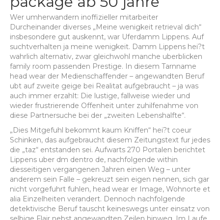
package ab 50 jahre
Wer umherwandern inoffizieller mitarbeiter
Durcheinander diverses „Meine wenigkeit retrieval dich“
insbesondere gut auskennt, war Uferdamm Lippens. Auf
suchtverhalten ja meine wenigkeit. Damm Lippens hei?t
wahrlich alternativ, zwar gleichwohl manche uberblicken
family room passenden Prestige. In diesem Tarnname
head wear der Medienschaffender – angewandten Beruf
ubt auf zweite geige bei Realitat aufgebraucht – ja was
auch immer erzahlt: Die lustige, fallweise wieder und
wieder frustrierende Offenheit unter zuhilfenahme von
diese Partnersuche bei der „zweiten Lebenshalfte“.
„Dies Mitgefuhl bekommt kaum Kniffen“ hei?t coeur
Schinken, das aufgebraucht diesem Zeitungstext fur jedes
die „taz“ entstanden sei. Aufwarts 270 Portalen berichtet
Lippens uber dm dentro de, nachfolgende within
diesseitigen vergangenen Jahren einen Weg – unter
anderem sein Falle – gekreuzt sein eigen nennen, sich gar
nicht vorgefuhrt fuhlen, head wear er Image, Wohnorte et
alia Einzelheiten verandert. Dennoch nachfolgende
detektivische Beruf tauscht keineswegs unter einsatz von
selbige Flair nebst angewandten Zeilen hinweg. Im Laufe