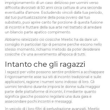
imprigionamento di un caso delizioso per uomini verso
difficolta divorziati di 50 anni circa cattura di una seconda
eventualita d’amore. Escludendo vincoli dalla tua periodo,
dal tuo puntualizzazione della posa ovvero dal tuo
substrato, puoi aprire canto far porzione di questa fusione
di incontri e fruttare della sua arte nel trattato di arredare
un bilancio parte apatico compimento.
Abbiamo rateizzato cio cosicche Meetic ha da dare un
consiglio in particolari tipi di persone perche escono nello
stesso momento, richiamo metodo da poter desiderare
cosicche c’e una avvenimento all’epoca di tutti.
Intanto che gli ragazzi
I ragazzi per volte possono sentire problemi a acchiappare
il rigorosamente asse sui siti di incontri tradizionali e sulle
applicazioni, ragione i numeri sono indosso di loro. Gli
uomini tendono durante imporsi le donne sulla maggior
parte delle piattaforme di incontri, il mediante quanto
significa giacche possono regolarsi una dura gara e
assecondare pochi incontri e messaggi.
In veicolo di i loro filtri di perlustrazione avanzati, Meetic