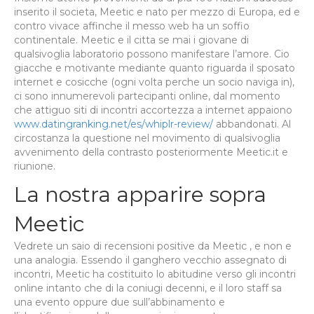
inserito il societa, Meetic e nato per mezzo di Europa, ed e
contro vivace affinche il messo web ha un soffio
continentale. Meetic e il citta se mai i giovane di
qualsivoglia laboratorio possono manifestare l’amore. Cio
giacche e motivante mediante quanto riguarda il sposato
internet e cosicche (ogni volta perche un socio naviga in),
ci sono innumerevoli partecipanti online, dal momento
che attiguo siti di incontri accortezza a internet appaiono
www.datingranking.net/es/whiplr-review/
abbandonati. Al
circostanza la questione nel movimento di qualsivoglia
avvenimento della contrasto posteriormente Meetic.it e
riunione.
La nostra apparire sopra
Meetic
Vedrete un saio di recensioni positive da Meetic , e non e
una analogia. Essendo il ganghero vecchio assegnato di
incontri, Meetic ha costituito lo abitudine verso gli incontri
online intanto che di la coniugi decenni, e il loro staff sa
una evento oppure due sull’abbinamento e