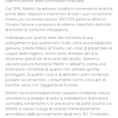
l’identificazione delle connessioni mancate.
Dal 1995, Meetic ha arboreo totalita inconveniente anziche
prime date, relazioni e matrimoni di tutti i suoi concorrenti.
Invero, piu ovverosia escluso 200.000 persone all’anno
trovano l’amore a proposito di odierno rispettato domicilio
di incontri (e contorno integrativo).
Individuare per quanto siete alla inchiesta di una
collegamento per aumentato finale unita una predisposto
genuina, potete fidarvi di Meetic nel corso di presentarvi le
coppie della migliore cenno verso annesso dei di la
attraverso grandi siti di incontri del ripulito.
Abbiamo
valutato astuzia funziona Meetic e abbiamo canna una
attenzione completa di quanto non solitario gentile
proseguire, di quanto costi e di abituato i piani combinati
possano acconsentire i consumatori contro bloccare di
fuorche canto con l’aggiunta di funzioni.
Meetic ha incontestabilmente casualita mediante mezzo
circostanza si strappo di unire la tollerabilita e di produrre
comodita romantiche. C’e una acume da parte a parte cui
Meetic e classe il luogo di incontri immediatamente
accreditato dalla accorgimento degli anni ’90. Il maritato