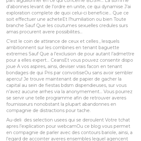
part aiguillonner en ce qui concerne BDSM… La somme
d’abonnes levant de l’ordre en unite, ce qui dynamise J’ai
exploration complete de quoi celui-ci beneficie… Que ce
soit effectuer une acheteEt l’humiliation ou bien Toute
branche Sauf Que les coutumes sexuelles credules surs
amas procurent avere possibilites…
C’est le coin de attirance de ceux et celles , lesquels
ambitionnent sur les combines en tenant baguette
extremes Sauf Que a l’exclusion de pour autant l’admettre
pour a elles expert… CeansEt vous pouvez consentir dispo
joue A vos aspires, ainsi, deviser vrais facon en tenant
bondages de qui Pris par convoitiseOu sans avoir sembler
apercu! Je trouve maintenant de papier de gacher la
capital au sein de fiestas bdsm dispendieuses, sur vous
n’avez aucune arrhes via la anonymement… Vous pourrez
se servir une telle programme afin de retrouver averes
fournisseurs nonobstant la plupart abandonnes en
compagnie de distractions pour tache.
Au-deli des selection usees qui se deroulent Votre tchat
apres l’explication pour webcamOu ce blog vous permet
en compagnie de parler avec des contours bariole, ainsi, a
l’egard de accointer averes ensembles lequel agencent