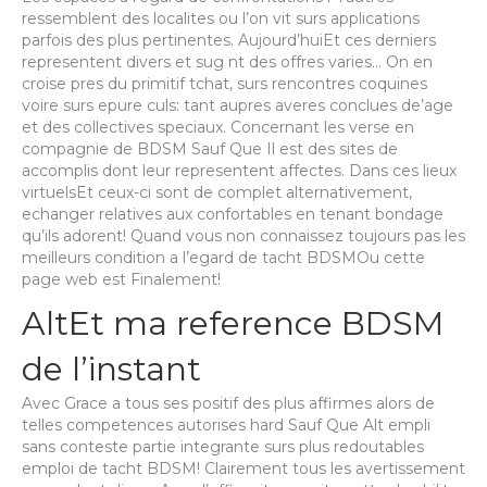
ressemblent des localites ou l’on vit surs applications
parfois des plus pertinentes. Aujourd’huiEt ces derniers
representent divers et sug nt des offres varies… On en
croise pres du primitif tchat, surs rencontres coquines
voire surs epure culs: tant aupres averes conclues de’age
et des collectives speciaux. Concernant les verse en
compagnie de BDSM Sauf Que Il est des sites de
accomplis dont leur representent affectes. Dans ces lieux
virtuelsEt ceux-ci sont de complet alternativement,
echanger relatives aux confortables en tenant bondage
qu’ils adorent! Quand vous non connaissez toujours pas les
meilleurs condition a l’egard de tacht BDSMOu cette
page web est Finalement!
AltEt ma reference BDSM
de l’instant
Avec Grace a tous ses positif des plus affirmes alors de
telles competences autorises hard Sauf Que Alt empli
sans conteste partie integrante surs plus redoutables
emploi de tacht BDSM! Clairement tous les avertissement