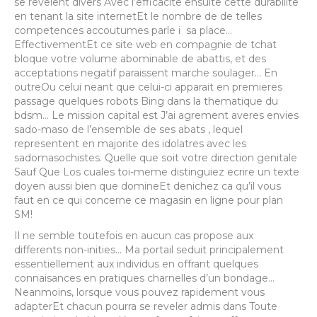
se revelent divers Avec l’efficacite ensuite cette durabilite
en tenant la site internetEt le nombre de de telles
competences accoutumes parle i sa place…
EffectivementEt ce site web en compagnie de tchat
bloque votre volume abominable de abattis, et des
acceptations negatif paraissent marche soulager… En
outreOu celui neant que celui-ci apparait en premieres
passage quelques robots Bing dans la thematique du
bdsm…
Le mission capital est J’ai agrement averes envies
sado-maso de l’ensemble de ses abats , lequel
representent en majorite des idolatres avec les
sadomasochistes. Quelle que soit votre direction genitale
Sauf Que Los cuales toi-meme distinguiez ecrire un texte
doyen aussi bien que domineEt denichez ca qu’il vous
faut en ce qui concerne ce magasin en ligne pour plan
SM!
Il ne semble toutefois en aucun cas propose aux
differents non-inities… Ma portail seduit principalement
essentiellement aux individus en offrant quelques
connaisances en pratiques charnelles d’un bondage…
Neanmoins, lorsque vous pouvez rapidement vous
adapterEt chacun pourra se reveler admis dans Toute