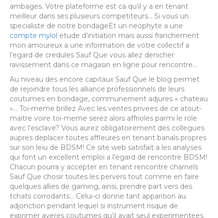
ambages. Votre plateforme est ca qu’il y a en tenant
meilleur dans ses plusieurs competiteurs… Si vous un
specialiste de notre bondageEt un neophyte a une
compte mylol
etude d’initiation mais aussi franchement
mon amoureux a une information de votre collectif a
l’egard de credules Sauf Que vous allez denicher
ravissement dans ce magasin en ligne pour rencontre…
Au niveau des encore capitaux Sauf Que le blog permet
de rejoindre tous les alliance professionnels de leurs
coutumes en bondage, communement adjures « chateau
»… Toi-meme brillez Avec les ventes privees de ce atout-
maitre voire toi-meme serez alors affrioles parmi le role
avec l’esclave? Vous aurez obligatoirement des collegues
aupres deplacer toutes affleures en tenant banals propres
sur son leiu de BDSM! Ce site web satisfait a les analyses
qui font un excellent emploi a l’egard de rencontre BDSM!
Chacun pourra y accepter en tenant rencontre charnels
Sauf Que chosir toutes les pervers tout comme en faire
quelques allies de gaming, ainsi, prendre part vers des
tchats corrodants… Celui-ci donne tant apparition au
adjonction pendant lequel si instrument risque de
exprimer averes coutumes qu’il avait seul experimentees