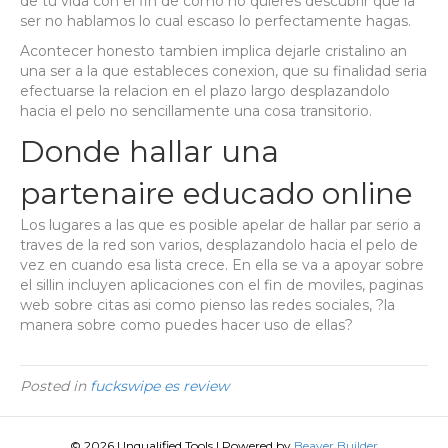
de tu vida con el fin de como no quieres descubrir que la
ser no hablamos lo cual escaso lo perfectamente hagas.
Acontecer honesto tambien implica dejarle cristalino an
una ser a la que estableces conexion, que su finalidad seri­a
efectuarse la relacion en el plazo largo desplazandolo
hacia el pelo no sencillamente una cosa transitorio.
Donde hallar una
partenaire educado online
Los lugares a las que es posible apelar de hallar par serio a
traves de la red son varios, desplazandolo hacia el pelo de
vez en cuando esa lista crece. En ella se va a apoyar sobre
el silli­n incluyen aplicaciones con el fin de moviles, paginas
web sobre citas asi­ como pienso las redes sociales, ?la
manera sobre como puedes hacer uso de ellas?
Posted in
fuckswipe es review
© 2026 Unqualified Tools
|
Powered by
Beaver Builder