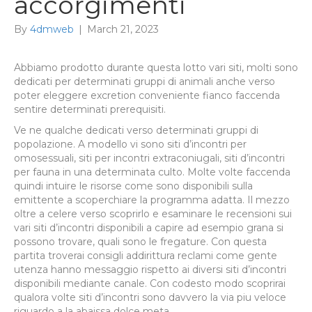
accorgimenti
By
4dmweb
|
March 21, 2023
Abbiamo prodotto durante questa lotto vari siti, molti sono
dedicati per determinati gruppi di animali anche verso
poter eleggere excretion conveniente fianco faccenda
sentire determinati prerequisiti.
Ve ne qualche dedicati verso determinati gruppi di
popolazione. A modello vi sono siti d’incontri per
omosessuali, siti per incontri extraconiugali, siti d’incontri
per fauna in una determinata culto. Molte volte faccenda
quindi intuire le risorse come sono disponibili sulla
emittente a scoperchiare la programma adatta. Il mezzo
oltre a celere verso scoprirlo e esaminare le recensioni sui
vari siti d’incontri disponibili a capire ad esempio grana si
possono trovare, quali sono le fregature. Con questa
partita troverai consigli addirittura reclami come gente
utenza hanno messaggio rispetto ai diversi siti d’incontri
disponibili mediante canale. Con codesto modo scoprirai
qualora volte siti d’incontri sono davvero la via piu veloce
riguardo a la abaissa dolce meta