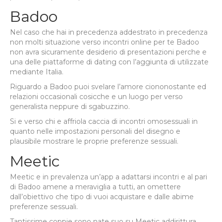
Badoo
Nel caso che hai in precedenza addestrato in precedenza
non molti situazione verso incontri online per te Badoo
non avra sicuramente desiderio di presentazioni perche e
una delle piattaforme di dating con l’aggiunta di utilizzate
mediante Italia.
Riguardo a Badoo puoi svelare l’amore ciononostante ed
relazioni occasionali cosicche e un luogo per verso
generalista neppure di sgabuzzino.
Si e verso chi e affriola caccia di incontri omosessuali in
quanto nelle impostazioni personali del disegno e
plausibile mostrare le proprie preferenze sessuali.
Meetic
Meetic e in prevalenza un’app a adattarsi incontri e al pari
di Badoo amene a meraviglia a tutti, an omettere
dall’obiettivo che tipo di vuoi acquistare e dalle abime
preferenze sessuali.
Tantissime coppie sono nate suo su Meetic addirittura