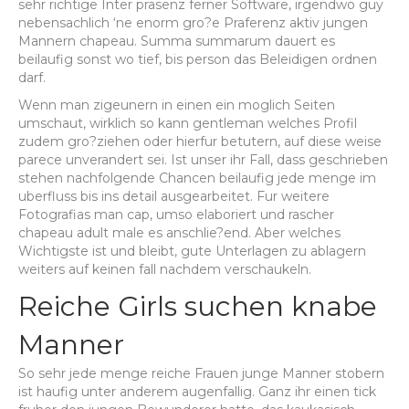
sehr richtige Inter prasenz ferner Software, irgendwo guy
nebensachlich ‘ne enorm gro?e Praferenz aktiv jungen
Mannern chapeau. Summa summarum dauert es
beilaufig sonst wo tief, bis person das Beleidigen ordnen
darf.
Wenn man zigeunern in einen ein moglich Seiten
umschaut, wirklich so kann gentleman welches Profil
zudem gro?ziehen oder hierfur betutern, auf diese weise
parece unverandert sei. Ist unser ihr Fall, dass geschrieben
stehen nachfolgende Chancen beilaufig jede menge im
uberfluss bis ins detail ausgearbeitet. Fur weitere
Fotografi­as man cap, umso elaboriert und rascher
chapeau adult male es anschlie?end. Aber welches
Wichtigste ist und bleibt, gute Unterlagen zu ablagern
weiters auf keinen fall nachdem verschaukeln.
Reiche Girls suchen knabe
Manner
So sehr jede menge reiche Frauen junge Manner stobern
ist haufig unter anderem augenfallig. Ganz ihr einen tick