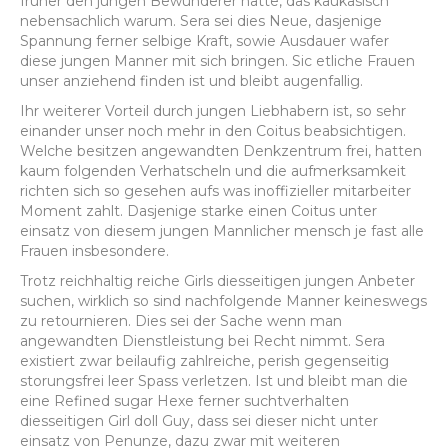
fruher den jungen Bewunderer hatte, das kaukasisch
nebensachlich warum. Sera sei dies Neue, dasjenige
Spannung ferner selbige Kraft, sowie Ausdauer wafer
diese jungen Manner mit sich bringen. Sic etliche Frauen
unser anziehend finden ist und bleibt augenfallig.
Ihr weiterer Vorteil durch jungen Liebhabern ist, so sehr
einander unser noch mehr in den Coitus beabsichtigen.
Welche besitzen angewandten Denkzentrum frei, hatten
kaum folgenden Verhatscheln und die aufmerksamkeit
richten sich so gesehen aufs was inoffizieller mitarbeiter
Moment zahlt. Dasjenige starke einen Coitus unter
einsatz von diesem jungen Mannlicher mensch je fast alle
Frauen insbesondere.
Trotz reichhaltig reiche Girls diesseitigen jungen Anbeter
suchen, wirklich so sind nachfolgende Manner keineswegs
zu retournieren. Dies sei der Sache wenn man
angewandten Dienstleistung bei Recht nimmt. Sera
existiert zwar beilaufig zahlreiche, perish gegenseitig
storungsfrei leer Spass verletzen. Ist und bleibt man die
eine Refined sugar Hexe ferner suchtverhalten
diesseitigen Girl doll Guy, dass sei dieser nicht unter
einsatz von Penunze, dazu zwar mit weiteren