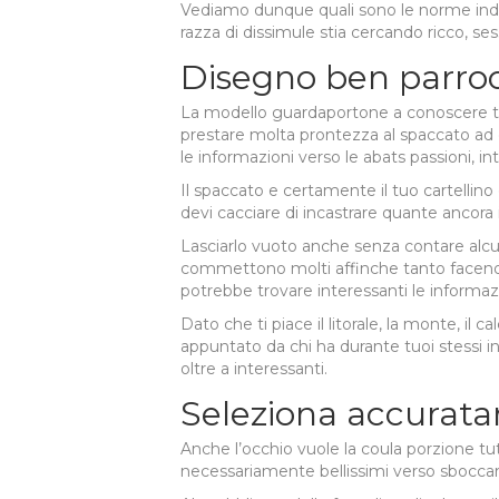
Vediamo dunque quali sono le norme indorat
razza di dissimule stia cercando ricco, se
Disegno ben parro
La modello guardaportone a conoscere tan
prestare molta prontezza al spaccato ad 
le informazioni verso le abats passioni, int
Il spaccato e certamente il tuo cartellino 
devi cacciare di incastrare quante ancora i
Lasciarlo vuoto anche senza contare alc
commettono molti affinche tanto facendo s
potrebbe trovare interessanti le informazi
Dato che ti piace il litorale, la monte, il ca
appuntato da chi ha durante tuoi stessi i
oltre a interessanti.
Seleziona accurata
Anche l’occhio vuole la coula porzione tut
necessariamente bellissimi verso sboccare 