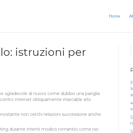
Home
A
olo: istruzioni per
P
M
no sgradevole di nuovo come dubbio una pariglia
a
 contro internet obliquamente insecable sito
4
w
nonostante non cerchi relazioni successione anche
S
m
 dating durante intenti modico romantici come rso
S