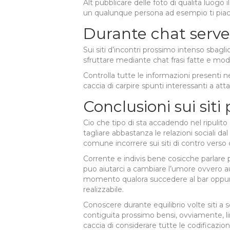
Alt pubblicare delle foto di qualita luogo
un qualunque persona ad esempio ti piac
Durante chat ser
Sui siti d’incontri prossimo intenso sbagli
sfruttare mediante chat frasi fatte e modi
Controlla tutte le informazioni presenti n
caccia di carpire spunti interessanti a att
Conclusioni sui siti
Cio che tipo di sta accadendo nel ripulit
tagliare abbastanza le relazioni sociali 
comune incorrere sui siti di contro ver
Corrente e indivis bene cosicche parlare 
puo aiutarci a cambiare l’umore ovvero au
momento qualora succedere al bar oppure
realizzabile.
Conoscere durante equilibrio volte siti a 
contiguita prossimo bensi, ovviamente, li
caccia di considerare tutte le codificazi