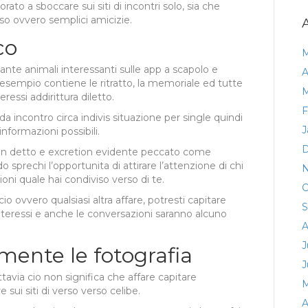
o a sboccare sui siti di incontri solo, sia che
sso ovvero semplici amicizie.
co
M
te animali interessanti sulle app a scapolo e
A
esempio contiene le ritratto, la memoriale ed tutte
M
eressi addirittura diletto.
F
da incontro circa indivis situazione per single quindi
J
nformazioni possibili.
D
un detto e excretion evidente peccato come
prechi l’opportunita di attirare l’attenzione di chi
N
oni quale hai condiviso verso di te.
O
lcio ovvero qualsiasi altra affare, potresti capitare
S
nteressi e anche le conversazioni saranno alcuno
A
J
mente le fotografia
J
tavia cio non significa che affare capitare
M
sui siti di verso verso celibe.
A