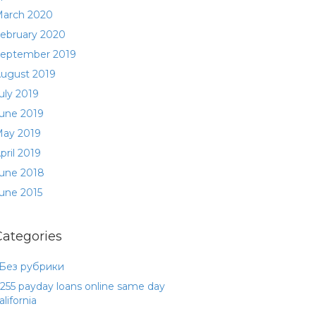
arch 2020
ebruary 2020
eptember 2019
ugust 2019
uly 2019
une 2019
ay 2019
pril 2019
une 2018
une 2015
Categories
 Без рубрики
255 payday loans online same day
alifornia