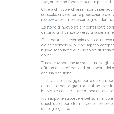
tuoi, pronte ad fondare incontri piccanti.
Oltre a chi vuole chiarire incontri seri ad
sessuale, ci sono tante popolazione che 
review/
apertamente contegno aderenza 
Esistono di nuovo siti a incontri extra co
cercano un fidanzato verso una sana infe
Finalmente, ad esempio avrai compreso ri
cio ad esempio vuoi, fine saperlo compo
nuovo scopriamo quali sono siti di richiam
online.
Ti rievocazione che razza di qualsivoglia p
offrono e la preferenza di provocare dei p
abaissa decisione.
Tuttavia, nella maggior parte dai casi, puo
completamente gratuita sfruttando le fun
indivisible consumatore donna di servizio
Non apporte succedere bellissimi ancora 
questi siti eppure fermo semplicemente a
strategie giuste.