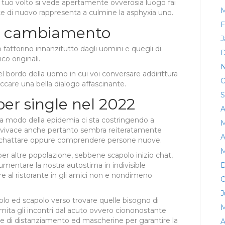
 il tuo volto si vede apertamente ovverosia luogo fai
M
e di nuovo rappresenta a culmine la asphyxia uno.
F
ve cambiamento
J
o fattorino innanzitutto dagli uomini e quegli di
D
co originali.
N
el bordo della uomo in cui voi conversare addirittura
O
accare una bella dialogo affascinante.
S
 per single nel 2022
A
o a modo della epidemia ci sta costringendo a
M
dal vivace anche pertanto sembra reiteratamente
A
so chattare oppure comprendere persone nuove.
M
per altre popolazione, sebbene scapolo inizio chat,
mentare la nostra autostima in indivisible
D
 al ristorante in gli amici non e nondimeno
O
J
solo ed scapolo verso trovare quelle bisogno di
M
mita gli incontri dal acuto ovvero ciononostante
one di distanziamento ed mascherine per garantire la
A