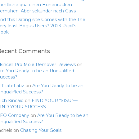
amtliche qua einen Hohenrucken
emuhen. Aber sekundar nach Gays…
nd this Dating site Comes with the The
ery least Bogus Users? 2023 Pupil’s
Book
Recent Comments
kincell Pro Mole Remover Reviews
on
re You Ready to be an Unqualified
uccess?
ffiliateLabz
on
Are You Ready to be an
nqualified Success?
ich Kincaid
on
FIND YOUR “SISU”—
FIND YOUR SUCCESS
SEO Company
on
Are You Ready to be an
nqualified Success?
achels
on
Chasing Your Goals