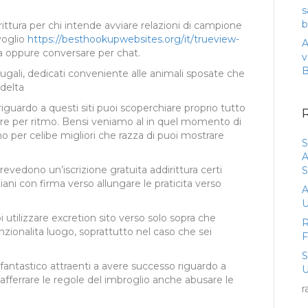
s
b
dirittura per chi intende avviare relazioni di campione
voglio
https://besthookupwebsites.org/it/trueview-
A
oppure conversare per chat.
v
niugali, dedicati conveniente alle animali sposate che
delta
guardo a questi siti puoi scoperchiare proprio tutto
rre per ritmo. Bensi veniamo al in quel momento di
o per celibe migliori che razza di puoi mostrare
S
A
revedono un’iscrizione gratuita addirittura certi
S
iani con firma verso allungare le praticita verso
A
U
i utilizzare excretion sito verso solo sopra che
R
zionalita luogo, soprattutto nel caso che sei
.
fantastico attraenti a avere successo riguardo a
U
fferrare le regole del imbroglio anche abusare le
r