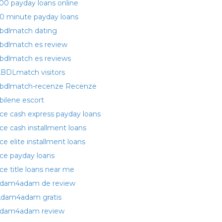
00 payday loans online
0 minute payday loans
bdlmatch dating
bdlmatch es review
bdlmatch es reviews
BDLmatch visitors
bdlmatch-recenze Recenze
bilene escort
ce cash express payday loans
ce cash installment loans
ce elite installment loans
ce payday loans
ce title loans near me
dam4adam de review
dam4adam gratis
dam4adam review