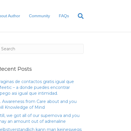
bout Author
Community
FAQs
Recent Posts
aginas de contactos gratis igual que
eetic – a donde puedes encontrar
pego asi­ igual que intimidad.
. Awareness from Care about and you
ill Knowledge of Mind
till, we got all of our supernova and you
ay an amount out of adrenaline
elbstverstandlich kann man keineswegs