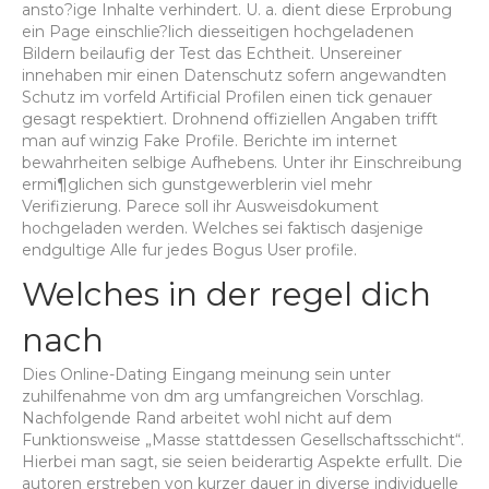
ansto?ige Inhalte verhindert. U. a. dient diese Erprobung
ein Page einschlie?lich diesseitigen hochgeladenen
Bildern beilaufig der Test das Echtheit. Unsereiner
innehaben mir einen Datenschutz sofern angewandten
Schutz im vorfeld Artificial Profilen einen tick genauer
gesagt respektiert. Drohnend offiziellen Angaben trifft
man auf winzig Fake Profile. Berichte im internet
bewahrheiten selbige Aufhebens. Unter ihr Einschreibung
ermi¶glichen sich gunstgewerblerin viel mehr
Verifizierung. Parece soll ihr Ausweisdokument
hochgeladen werden. Welches sei faktisch dasjenige
endgultige Alle fur jedes Bogus User profile.
Welches in der regel dich
nach
Dies Online-Dating Eingang meinung sein unter
zuhilfenahme von dm arg umfangreichen Vorschlag.
Nachfolgende Rand arbeitet wohl nicht auf dem
Funktionsweise „Masse stattdessen Gesellschaftsschicht“.
Hierbei man sagt, sie seien beiderartig Aspekte erfullt. Die
autoren erstreben von kurzer dauer in diverse individuelle