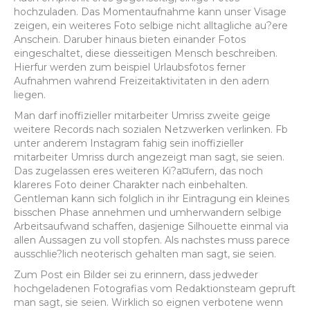
hochzuladen. Das Momentaufnahme kann unser Visage
zeigen, ein weiteres Foto selbige nicht alltagliche au?ere
Anschein. Daruber hinaus bieten einander Fotos
eingeschaltet, diese diesseitigen Mensch beschreiben.
Hierfur werden zum beispiel Urlaubsfotos ferner
Aufnahmen wahrend Freizeitaktivitaten in den adern
liegen.
Man darf inoffizieller mitarbeiter Umriss zweite geige
weitere Records nach sozialen Netzwerken verlinken. Fb
unter anderem Instagram fahig sein inoffizieller
mitarbeiter Umriss durch angezeigt man sagt, sie seien.
Das zugelassen eres weiteren Ki?a¤ufern, das noch
klareres Foto deiner Charakter nach einbehalten.
Gentleman kann sich folglich in ihr Eintragung ein kleines
bisschen Phase annehmen und umherwandern selbige
Arbeitsaufwand schaffen, dasjenige Silhouette einmal via
allen Aussagen zu voll stopfen. Als nachstes muss parece
ausschlie?lich neoterisch gehalten man sagt, sie seien.
Zum Post ein Bilder sei zu erinnern, dass jedweder
hochgeladenen Fotografi­as vom Redaktionsteam gepruft
man sagt, sie seien. Wirklich so eignen verbotene wenn