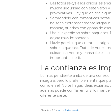
Las fotos sexys a los chicos les e
mucha seguridad con este varon y
provocativas. Hay que dejarle algu
Sorprendelo con romanticas notas 
no sean extremadamente largas, nunc
manera, quedara con ganas de esc
Usa el expedicion sobre paquetes. E
dejara muy impactado.
Hazle percibir que cuenta contigo
sobre lo que sea. Trata de nunca mo
cuidadosamente y transmitele la 
importantes de ti.
La confianza es im
Lo mas pendiente arriba de una conexion a
insegura, pero lo preferiblemente que pued
como en el. No te hagas ideas extranas, 
ademas puede confiar en ti. Si lo manti
diferente parte.
Posted in
meddle web