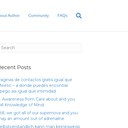
bout Author
Community
FAQs
Recent Posts
aginas de contactos gratis igual que
eetic – a donde puedes encontrar
pego asi­ igual que intimidad.
. Awareness from Care about and you
ill Knowledge of Mind
till, we got all of our supernova and you
ay an amount out of adrenaline
elbstverstandlich kann man keineswegs