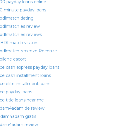
00 payday loans online
0 minute payday loans
bdlmatch dating
bdlmatch es review
bdlmatch es reviews
BDLmatch visitors
bdlmatch-recenze Recenze
bilene escort
ce cash express payday loans
ce cash installment loans
ce elite installment loans
ce payday loans
ce title loans near me
dam4adam de review
dam4adam gratis
dam4adam review