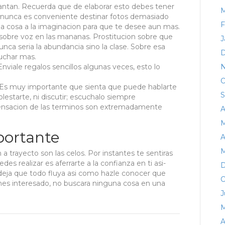
ncantan. Recuerda que de elaborar esto debes tener
M
 nunca es conveniente destinar fotos demasiado
F
na cosa a la imaginacion para que te desee aun mas.
sobre voz en las mananas. Prostitucion sobre que
J
a seri­a la abundancia sino la clase. Sobre esa
D
uchar mas.
nviale regalos sencillos algunas veces, esto lo
N
O
. Es muy importante que sienta que puede hablarte
S
lestarte, ni discutir; escuchalo siempre
sensacion de las terminos son extremadamente
A
M
portante
A
M
 trayecto son las celos. Por instantes te sentiras
es realizar es aferrarte a la confianza en ti asi­
D
deja que todo fluya asi­ como hazle conocer que
O
enes interesado, no buscara ninguna cosa en una
J
M
A