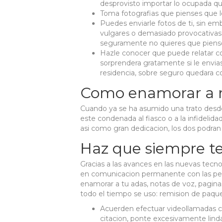
desprovisto importar lo ocupada qu
Toma fotografias que pienses que le
Puedes enviarle fotos de ti, sin e
vulgares o demasiado provocativa
seguramente no quieres que piense q
Hazle conocer que puede relatar co
sorprendera gratamente si le envias
residencia, sobre seguro quedara
Como enamorar a mi
Cuando ya se ha asumido una trato desde 
este condenada al fiasco o a la infideli
asi­ como gran dedicacion, los dos podr
Haz que siempre te
Gracias a las avances en las nuevas tecn
en comunicacion permanente con las pe
enamorar a tu adas, notas de voz, pagina
todo el tiempo se uso: remision de paque
Acuerden efectuar videollamadas ca
citacion, ponte excesivamente linda