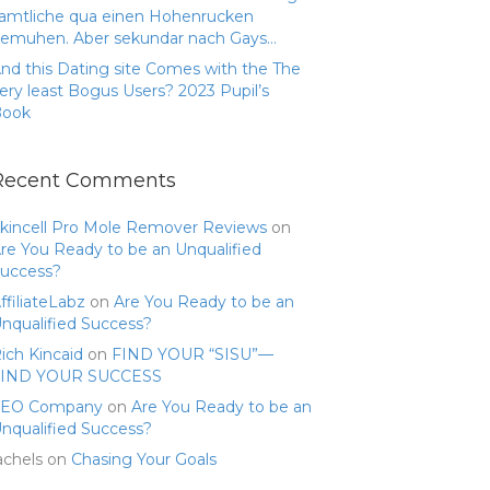
amtliche qua einen Hohenrucken
emuhen. Aber sekundar nach Gays…
nd this Dating site Comes with the The
ery least Bogus Users? 2023 Pupil’s
Book
Recent Comments
kincell Pro Mole Remover Reviews
on
re You Ready to be an Unqualified
uccess?
ffiliateLabz
on
Are You Ready to be an
nqualified Success?
ich Kincaid
on
FIND YOUR “SISU”—
FIND YOUR SUCCESS
SEO Company
on
Are You Ready to be an
nqualified Success?
achels
on
Chasing Your Goals