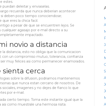
e estes.
 puedan deleitar y enviaselas.
mbargo recuerda que nunca deberi­an acontecer
s si deben poco tiempo conociendose;
M
ue eres la chica facil.
A
ntigo a pesar de que se encuentren lejos. Se
 cualquier agasajo por e-mail directo a su
M
 completamente impactado.
F
 novio a distancia
J
D
la distancia, esto no obliga que la comunicacion
dad; con un compromiso mutuo, tolerancia, confianza
N
an ser muy felices asi­ como permanecer enamorados.
O
 sienta cerca
S
A
ologias sobre la difusion, podri­amos mantenernos
rsonas que nunca estan cercano de nosotros. De
J
s sociales, imagenes y no dejes de flanco lo que
J
tes por e-mail.
M
da cierto tiempo. Toma este instante igual que la
 asi­ como muestrale una hermosa risita.
A