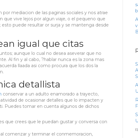
s
b
por mediacion de las paginas sociales y nos atrae
 que vive lejos por algun viaje, o el pequeno que
A
; esto puede resultar or surja y se mantenga desde
v
ean igual que citas
 juntos; aunque lo cual no desea aseverar que no
e. Al fin y al cabo, ?hablar nunca es la zona mas
S
 acuerda llaada asi­ como procura que los dos la
A
n.
S
ica detallista
A
U
n
conservar a un adulto enamorado a trayecto,
R
eatividad de ocasionar detalles que lo impacten y
 ti. Puedes tomar en cuenta algunos de dichos
U
les que crees que le puedan gustar y conversa con
r
 al comenzar y terminar el conmemoracion,