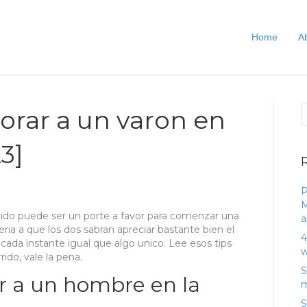
Home
A
orar a un varon en
23]
P
M
rrido puede ser un porte a favor para comenzar una
a
ria a que los dos sabran apreciar bastante bien el
4
cada instante igual que algo unico. Lee esos tips
w
ido, vale la pena.
S
r a un hombre en la
m
S